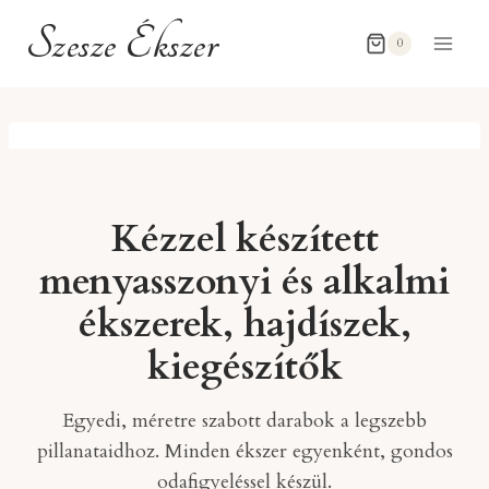
Skip
Szesze Ékszer
to
0
content
Kézzel készített
menyasszonyi és alkalmi
ékszerek, hajdíszek,
kiegészítők
Egyedi, méretre szabott darabok a legszebb
pillanataidhoz. Minden ékszer egyenként, gondos
odafigyeléssel készül.