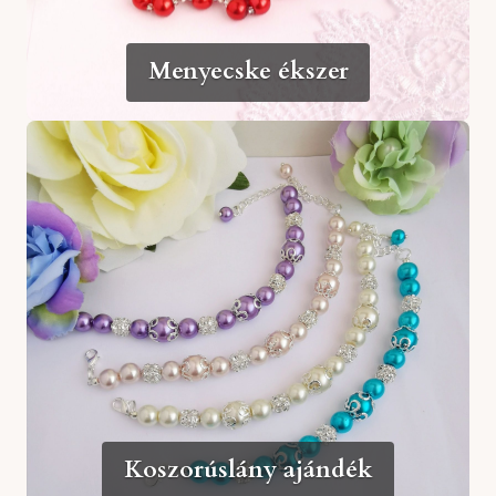
Menyecske ékszer
Koszorúslány ajándék