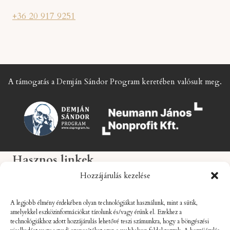
+36 20 917 9251
A támogatás a Demján Sándor Program keretében valósult meg.
Hasznos linkek
Hozzájárulás kezelése
Impresszum
ÁSZF
A legjobb élmény érdekében olyan technológiákat használunk, mint a sütik,
Adatkezelési tájékoztató
amelyekkel eszközinformációkat tárolunk és/vagy érünk el. Ezekhez a
technológiákhoz adott hozzájárulás lehetővé teszi számunkra, hogy a böngészési
Galéria