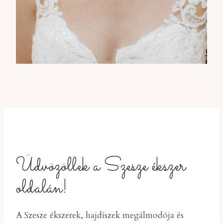
Üdvözöllek a Szesze ékszer
oldalán!
A Szesze ékszerek, hajdíszek megálmodója és