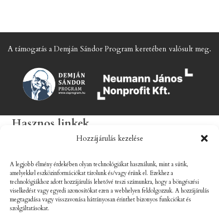
A támogatás a Demján Sándor Program keretében valósult meg.
Hasznos linkek
Hozzájárulás kezelése
Impresszum
ÁSZF
A legjobb élmény érdekében olyan technológiákat használunk, mint a sütik,
Adatkezelési tájékoztató
amelyekkel eszközinformációkat tárolunk és/vagy érünk el. Ezekhez a
technológiákhoz adott hozzájárulás lehetővé teszi számunkra, hogy a böngészési
Galéria
viselkedést vagy egyedi azonosítókat ezen a webhelyen feldolgozzuk. A hozzájárulás
megtagadása vagy visszavonása hátrányosan érinthet bizonyos funkciókat és
Sütitájékoztató
szolgáltatásokat.