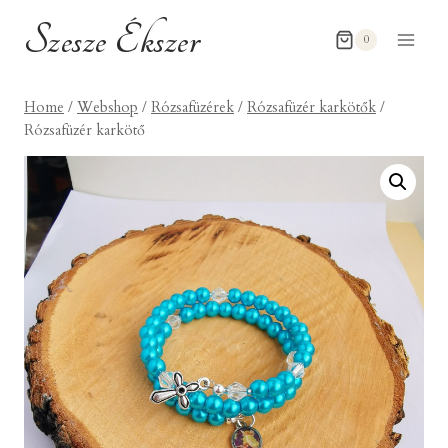
Skip
Szesze Ékszer
to
0
content
Home
/
Webshop
/
Rózsafüzérek
/
Rózsafüzér karkötők
/
Rózsafüzér karkötő