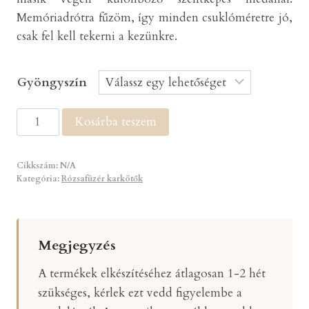
Memóriadrótra fűzöm, így minden csuklóméretre jó,
csak fel kell tekerni a kezünkre.
Gyöngyszín
Rózsafüzér
Kosárba teszem
karkötő
mennyiség
Cikkszám:
N/A
Kategória:
Rózsafüzér karkötők
Megjegyzés
A termékek elkészítéséhez átlagosan 1-2 hét
szükséges, kérlek ezt vedd figyelembe a