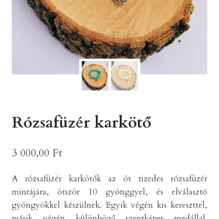
Rózsafüzér karkötő
3 000,00
Ft
A rózsafüzér karkötők az öt tizedes rózsafüzér
mintájára, ötször 10 gyönggyel, és elválasztó
gyöngyökkel készülnek. Egyik végén kis kereszttel,
másik végén különböző szentképes medállal.