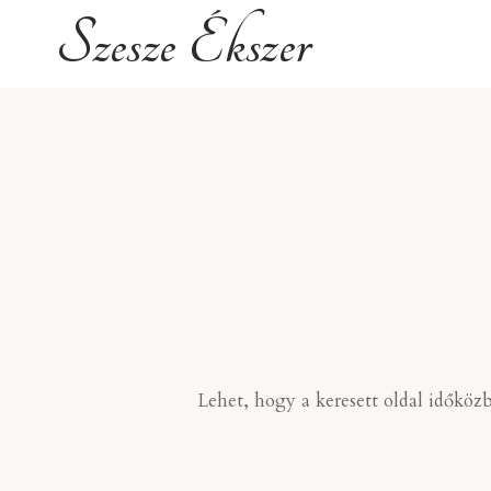
Skip
Szesze Ékszer
to
content
Lehet, hogy a keresett oldal időköz