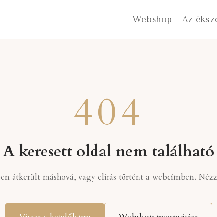
Webshop
Az éksz
404
A keresett oldal nem található
ben átkerült máshová, vagy elírás történt a webcímben. Nézz k
Vissza a kezdőlapra
Webshop megnyitása