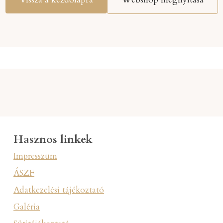
Hasznos linkek
Impresszum
ÁSZF
Adatkezelési tájékoztató
Galéria