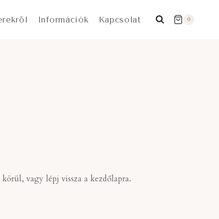
erekről
Információk
Kapcsolat
0
örül, vagy lépj vissza a kezdőlapra.