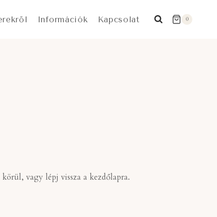
erekről
Információk
Kapcsolat
0
örül, vagy lépj vissza a kezdőlapra.