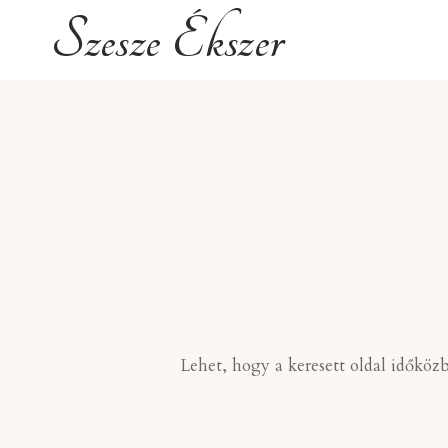
Skip
Szesze Ékszer
to
content
Lehet, hogy a keresett oldal időköz