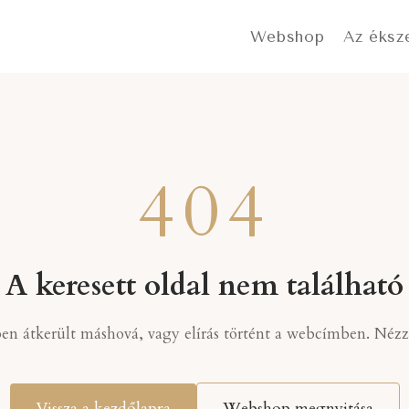
Webshop
Az éksz
404
A keresett oldal nem található
ben átkerült máshová, vagy elírás történt a webcímben. Nézz k
Vissza a kezdőlapra
Webshop megnyitása