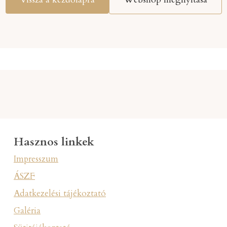
Hasznos linkek
Impresszum
ÁSZF
Adatkezelési tájékoztató
Galéria